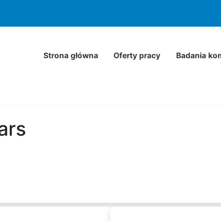
odnie z
Polityką Prywatności
. Możesz określić warunki przec
Strona główna
Oferty pracy
Badania ko
ars